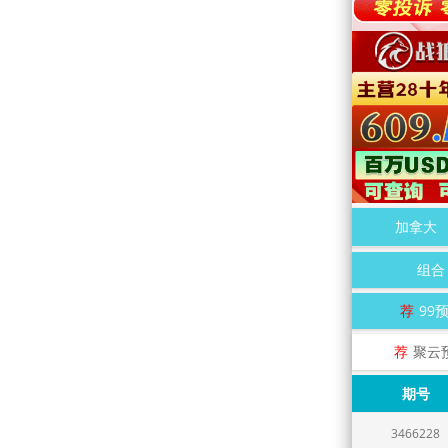
加拿大
组合
荐
99
荐
聚云
期号
3466228