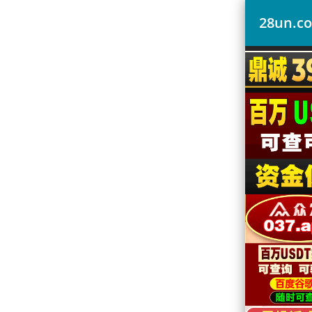
28un.c