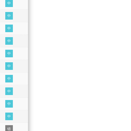
中
中
中
中
中
中
中
中
中
中
错