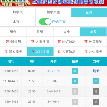
加拿大
加拿大西
台湾
比特币
开/关(广告)
组合
杀组
大小
单双
荐
99预测
荐
太阳预测
荐
彩虹预测
荐
神策预测
荐
聚云预测
荐
龙门预测
荐
大古预测
荐
开心预测
期号
时间
开奖
预测
对错
03
:
28
:
29
刷新
115044458
07:05
双
115044457
23:55
0+5+0=5
单
中
115044456
23:50
6+4+9=19
双
错
115044455
23:45
3+1+0=4
单
错