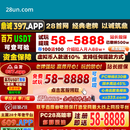
28un.com