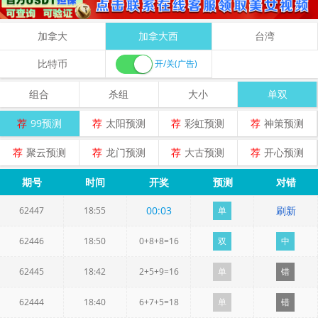
加拿大
加拿大西
台湾
比特币
开/关(广告)
组合
杀组
大小
单双
荐
99预测
荐
太阳预测
荐
彩虹预测
荐
神策预测
荐
聚云预测
荐
龙门预测
荐
大古预测
荐
开心预测
期号
时间
开奖
预测
对错
00
:
02
刷新
62447
18:55
单
62446
18:50
0+8+8=16
双
中
62445
18:42
2+5+9=16
单
错
62444
18:40
6+7+5=18
单
错