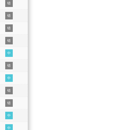
错
错
错
错
中
错
中
错
错
中
中