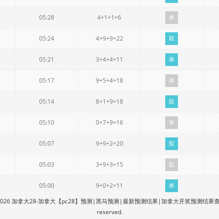
05:28
4+1+1=6
单
05:24
4+9+9=22
双
05:21
3+4+4=11
单
05:17
9+5+4=18
单
05:14
8+1+9=18
双
05:10
0+7+9=16
单
05:07
9+9+2=20
双
05:03
3+9+3=15
双
05:00
9+0+2=11
单
t © 2026 加拿大28-加拿大【pc28】预测|黑马预测|最新预测结果|加拿大开奖预测结果查询网 A
reserved.