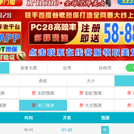
加拿大西
台湾
比特币
杀组
大小
预测
荐
太阳预测
荐
彩虹预测
荐
预测
荐
龙门预测
荐
大古预测
荐
时间
开奖
预测
01
:
45
06:45
双