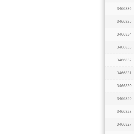
3466836
3466835
3466834
3466833
3466832
3466831
3466830
3466829
3466828
3466827