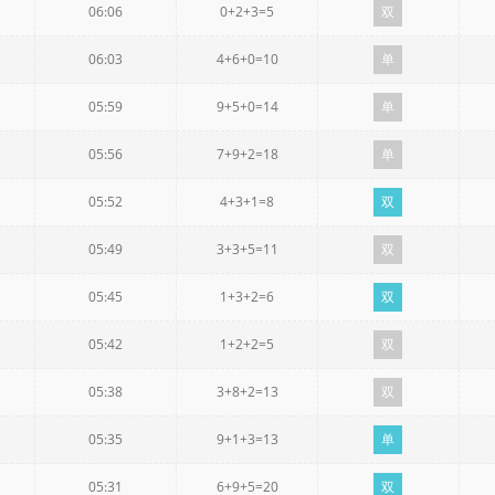
06:06
0+2+3=5
双
06:03
4+6+0=10
单
05:59
9+5+0=14
单
05:56
7+9+2=18
单
05:52
4+3+1=8
双
05:49
3+3+5=11
双
05:45
1+3+2=6
双
05:42
1+2+2=5
双
05:38
3+8+2=13
双
05:35
9+1+3=13
单
05:31
6+9+5=20
双