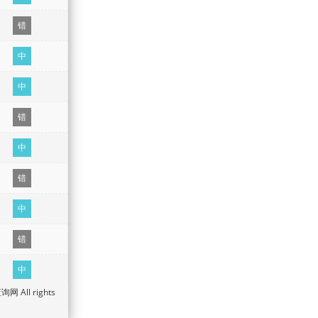
错
中
中
错
中
错
中
错
中
ll rights