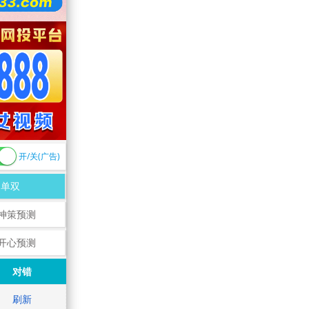
开/关(广告)
单双
神策预测
开心预测
对错
刷新