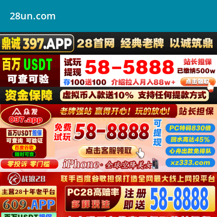
28un.com