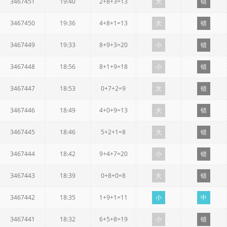
3467451
19:40
2+8+3=13
大
错
3467450
19:36
4+8+1=13
大
错
3467449
19:33
8+9+3=20
小
错
3467448
18:56
8+1+9=18
小
错
3467447
18:53
0+7+2=9
大
错
3467446
18:49
4+0+9=13
大
错
3467445
18:46
5+2+1=8
大
错
3467444
18:42
9+4+7=20
小
错
3467443
18:39
0+8+0=8
大
错
3467442
18:35
1+9+1=11
小
中
3467441
18:32
6+5+8=19
小
错