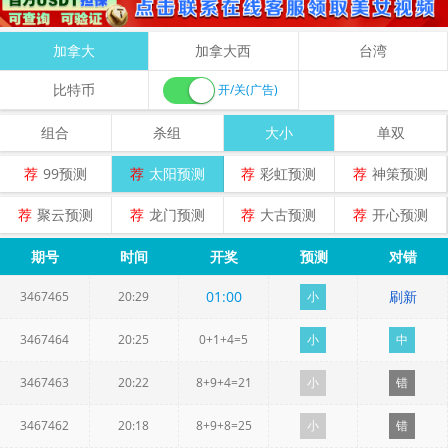
加拿大
加拿大西
台湾
比特币
开/关(广告)
组合
杀组
大小
单双
荐
99预测
荐
太阳预测
荐
彩虹预测
荐
神策预测
荐
聚云预测
荐
龙门预测
荐
大古预测
荐
开心预测
期号
时间
开奖
预测
对错
00
:
59
刷新
3467465
20:29
小
3467464
20:25
0+1+4=5
小
中
3467463
20:22
8+9+4=21
小
错
3467462
20:18
8+9+8=25
小
错