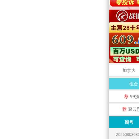
加拿大
组合
荐
99
荐
聚云
期号
2026080803