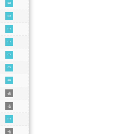
中
中
中
中
中
中
中
错
错
中
错