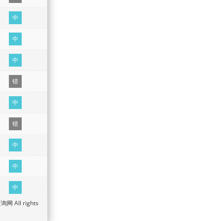
中
中
中
错
中
错
中
中
中
ll rights