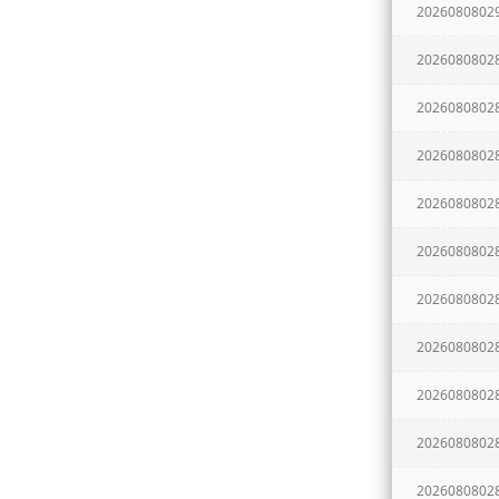
2026080802
2026080802
2026080802
2026080802
2026080802
2026080802
2026080802
2026080802
2026080802
2026080802
2026080802