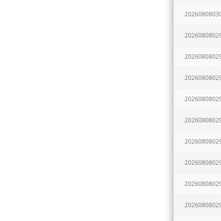
2026080803
2026080802
2026080802
2026080802
2026080802
2026080802
2026080802
2026080802
2026080802
2026080802