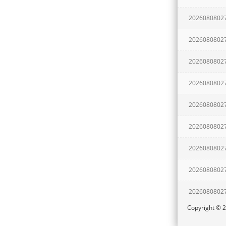
2026080802
2026080802
2026080802
2026080802
2026080802
2026080802
2026080802
2026080802
2026080802
Copyrigh