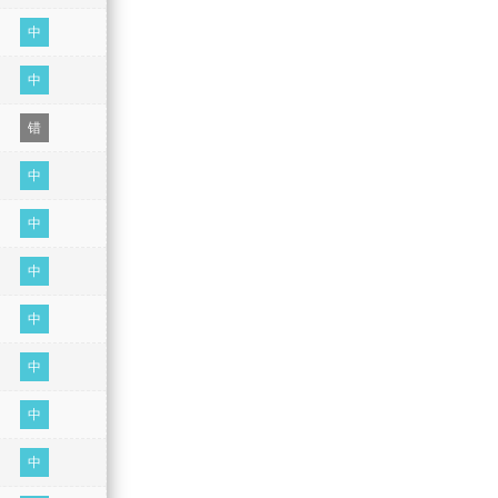
中
中
错
中
中
中
中
中
中
中