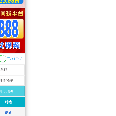
开/关(广告)
单双
神策预测
开心预测
对错
刷新