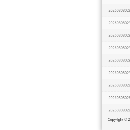
2026080802
2026080802
2026080802
2026080802
2026080802
2026080802
2026080802
2026080802
2026080802
Copyrigh