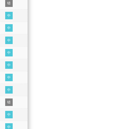
错
中
中
中
中
中
中
中
错
中
中