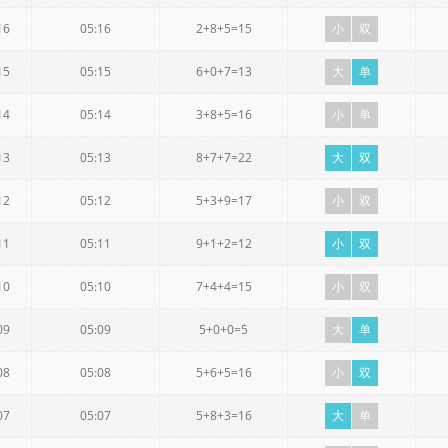
16
05:16
2+8+5=15
小
双
15
05:15
6+0+7=13
大
单
14
05:14
3+8+5=16
小
单
13
05:13
8+7+7=22
大
双
12
05:12
5+3+9=17
小
双
11
05:11
9+1+2=12
小
双
10
05:10
7+4+4=15
小
双
09
05:09
5+0+0=5
大
单
08
05:08
5+6+5=16
小
双
07
05:07
5+8+3=16
大
单