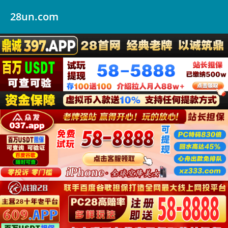
28un.com