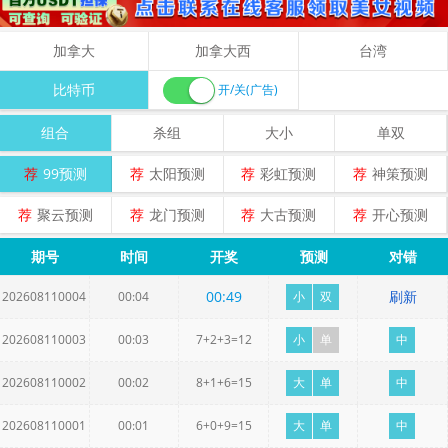
加拿大
加拿大西
台湾
比特币
开/关(广告)
组合
杀组
大小
单双
荐
99预测
荐
太阳预测
荐
彩虹预测
荐
神策预测
荐
聚云预测
荐
龙门预测
荐
大古预测
荐
开心预测
期号
时间
开奖
预测
对错
00
:
48
刷新
202608110004
00:04
小
双
202608110003
00:03
7+2+3=12
小
单
中
202608110002
00:02
8+1+6=15
大
单
中
202608110001
00:01
6+0+9=15
大
单
中