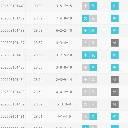
202608101440
00:00
3+5+7=15
小
单
中
202608101439
23:59
7+4+8=19
大
双
中
202608101438
23:58
6+2+2=10
小
双
中
202608101437
23:57
4+3+4=11
大
双
错
202608101436
23:56
3+2+5=10
小
双
中
202608101435
23:55
3+8+8=19
小
单
中
202608101434
23:54
2+3+9=14
小
单
错
202608101433
23:53
4+4+2=10
大
单
错
202608101432
23:52
5+3+0=8
大
单
错
202608101431
23:51
4+1+4=9
大
单
中